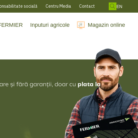
nsabilitate socială
Centru Media
Contact
EN
 FERMIER
Inputuri agricole
Magazin online
re și fără garanții, doar cu
plata la