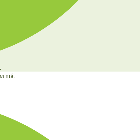
.
fermă.