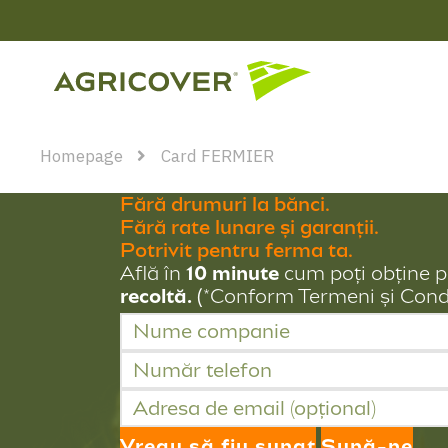
Homepage
Card FERMIER
Fără drumuri la bănci.
Fără rate lunare și garanții.
Potrivit pentru ferma ta.
Află în
10 minute
cum poți obține p
recoltă. (
*Conform Termeni și Condi
Vreau să fiu sunat
Sună-ne