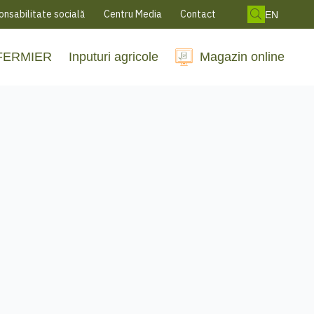
nsabilitate socială
Centru Media
Contact
EN
 FERMIER
Inputuri agricole
Magazin online