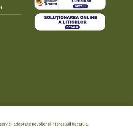
i
ervicii adaptate nevoilor si interesului fiecaruia.
ricover Distribution S.A. - Toate drepturile rezervate