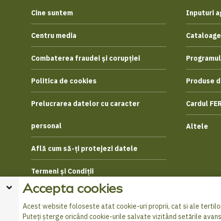
Cine suntem
Inputuri a
Centru media
Cataloage
Combaterea fraudei și corupției
Programul
Politica de cookies
Produse d
Prelucrarea datelor cu caracter
Cardul FE
personal
Altele
Află cum să-ți protejezi datele
Termeni și Condiții
Accepta cookies
Acest website foloseste atat cookie-uri proprii, cat si ale tertilor
Puteți șterge oricând cookie-urile salvate vizitând setările avan