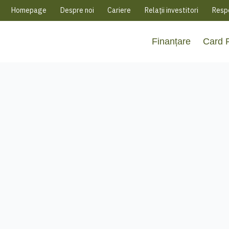
Homepage
Despre noi
Cariere
Relații investitori
Respo
Finanțare
Card