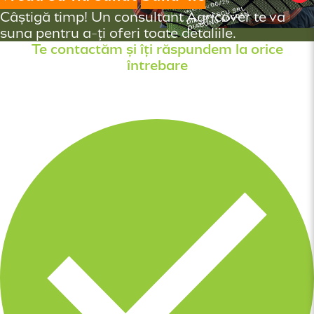
Câștigă timp! Un consultant Agricover te va
suna pentru a-ți oferi toate detaliile.
Te contactăm și îți răspundem la orice
întrebare