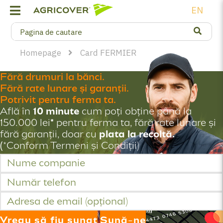
EN
Homepage
Card FERMIER
Fără drumuri la bănci.
Fără rate lunare și garanții.
Potrivit pentru ferma ta.
Află în
10 minute
cum poți obține până la
150.000 lei
*
pentru ferma ta, fără rate lunare și
fără garanții, doar cu
plata la recoltă.
(
*Conform Termeni și Condiții)
Vreau să fiu sunat
Sună-ne