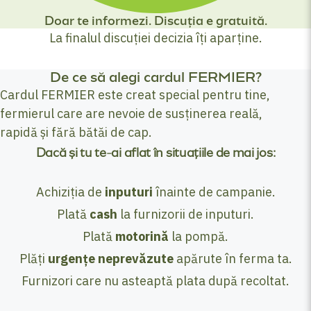
Doar te informezi. Discuția e gratuită.
La finalul discuției decizia îți aparține.
De ce să alegi cardul FERMIER?
Cardul FERMIER este creat special pentru tine,
fermierul care are nevoie de susținerea reală,
rapidă și fără bătăi de cap.
Dacă și tu te-ai aflat în situațiile de mai jos:
Achiziția de
inputuri
înainte de campanie.
Plată
cash
la furnizorii de inputuri.
Plată
motorină
la pompă.
Plăți
urgențe neprevăzute
apărute în ferma ta.
Furnizori care nu asteaptă plata după recoltat.