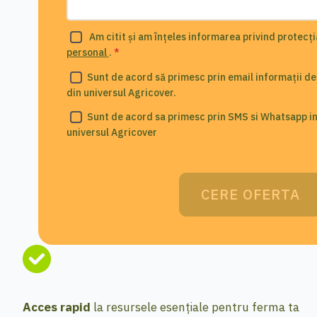
Am citit și am înțeles informarea privind protecț
personal
.
*
Sunt de acord să primesc prin email informații des
din universul Agricover.
Sunt de acord sa primesc prin SMS si Whatsapp inf
universul Agricover
CERE OFERTA
Acces rapid
la resursele esențiale pentru ferma ta