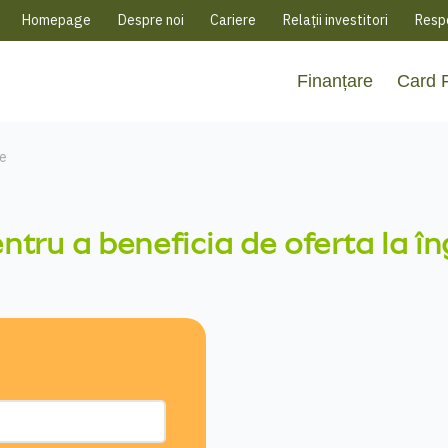
Homepage
Despre noi
Cariere
Relații investitori
Respo
Finanțare
Card
te
tru a beneficia de oferta la
în