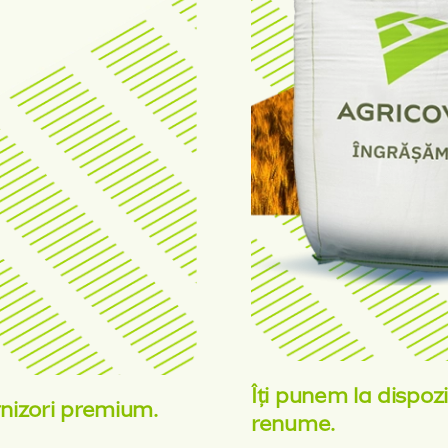
Îți punem la dispoz
rnizori premium.
renume.