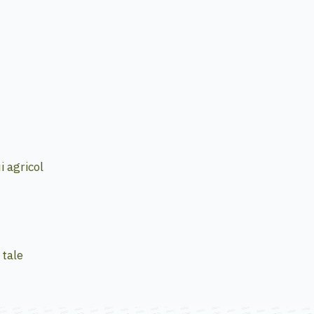
i agricol
 tale