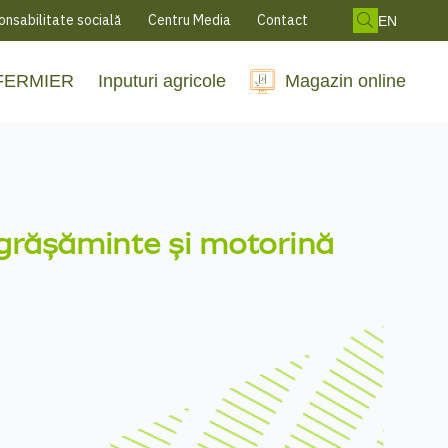
nsabilitate socială
Centru Media
Contact
EN
 FERMIER
Inputuri agricole
Magazin online
grășăminte
și
motorină