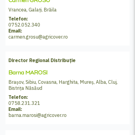
Carmen GROSU
Vrancea, Galați, Brăila
Telefon:
0752.052.340
Email:
carmen.grosu@agricover.ro
Director Regional Distribuție
Barna MAROSI
Brașov, Sibiu, Covasna, Harghita, Mureș, Alba, Cluj,
Bistriţa Năsăud
Telefon:
0758.231.321
Email:
barna.marosi@agricover.ro