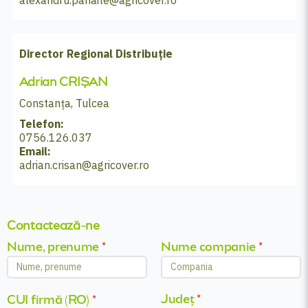
Director Regional Distribuție
Adrian CRIȘAN
Constanța, Tulcea
Telefon:
0756.126.037
Email:
adrian.crisan@agricover.ro
Contactează-ne
Nume, prenume
*
Nume companie
*
Județ
*
CUI firmă (RO)
*