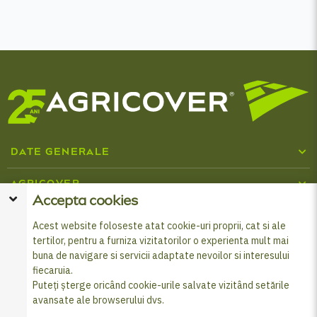
DATE GENERALE
Cine suntem
AGRICOVER
Accepta cookies
Inputuri agricole
Centru media
BURSELE TINERI LIDERI
Acest website foloseste atat cookie-uri proprii, cat si ale
tertilor, pentru a furniza vizitatorilor o experienta mult mai
Despre programul Tineri Lideri
Cataloage Agricover
SOCIAL MEDIA
Combaterea fraudei și corupției
buna de navigare si servicii adaptate nevoilor si interesului
fiecaruia.
Formular înscriere Burse
Programul Agricover Premium
Politica de cookies
Puteți șterge oricând cookie-urile salvate vizitând setările
avansate ale browserului dvs.
© 2026 Agricover Distribution S.A. - Toate drepturile
Produse de finanțare
Prelucrarea datelor cu caracter personal
rezervate