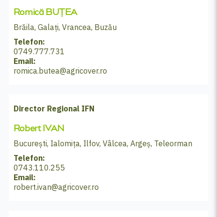
Romică BUȚEA
Brăila, Galați, Vrancea, Buzău
Telefon:
0749.777.731
Email:
romica.butea@agricover.ro
Director Regional IFN
Robert IVAN
București, Ialomița, Ilfov, Vâlcea, Argeș, Teleorman
Telefon:
0743.110.255
Email:
robert.ivan@agricover.ro