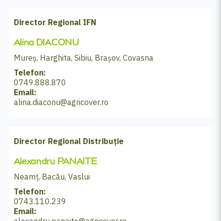
Director Regional IFN
Alina DIACONU
Mureș, Harghita, Sibiu, Brașov, Covasna
Telefon:
0749.888.870
Email:
alina.diaconu@agricover.ro
Director Regional Distribuție
Alexandru PANAITE
Neamț, Bacău, Vaslui
Telefon:
0743.110.239
Email:
alexandru.panaite@agricover.ro