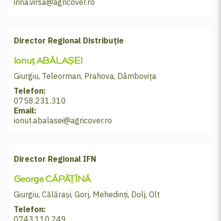
irina.virsa@agricover.ro
Director Regional Distribuție
Ionuț ABĂLAȘEI
Giurgiu, Teleorman, Prahova, Dâmbovița
Telefon:
0758.231.310
Email:
ionut.abalasei@agricover.ro
Director Regional IFN
George CĂPĂȚÎNĂ
Giurgiu, Călărași, Gorj, Mehedinți, Dolj, Olt
Telefon:
0743.110.249