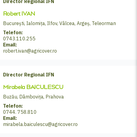
Director Regional IFN
Robert IVAN
București, Ialomița, Ilfov, Vâlcea, Argeș, Teleorman
Telefon:
0743.110.255
Email:
robert.ivan@agricover.ro
Director Regional IFN
Mirabela BAICULESCU
Buzău, Dâmbovița, Prahova
Telefon:
0744. 758.810
Email:
mirabela.baiculescu@agricover.ro