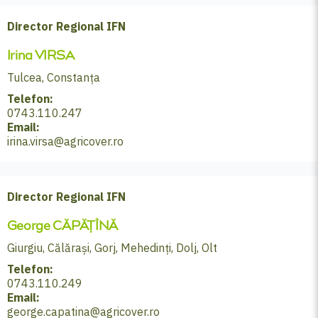
Director Regional IFN
Irina VIRSA
Tulcea, Constanța
Telefon:
0743.110.247
Email:
irina.virsa@agricover.ro
Director Regional IFN
George CĂPĂȚÎNĂ
Giurgiu, Călărași, Gorj, Mehedinți, Dolj, Olt
Telefon:
0743.110.249
Email:
george.capatina@agricover.ro