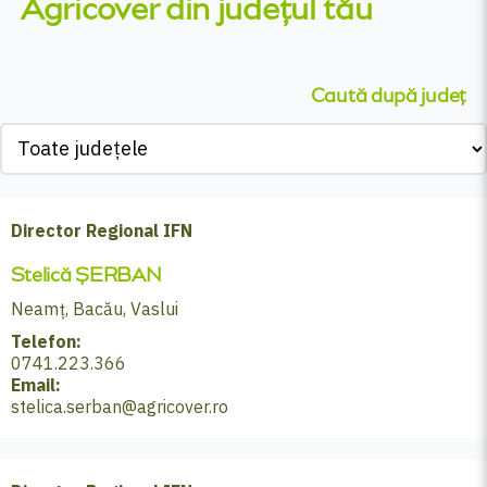
Agricover din județul tău
Caută după județ
Director Regional IFN
Stelică ȘERBAN
Neamț, Bacău, Vaslui
Telefon:
0741.223.366
Email:
stelica.serban@agricover.ro