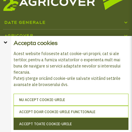
DATE GENERALE
Cine suntem
AGRICOVER
Accepta cookies
Inputuri agricole
Centru media
BURSELE TINERI LIDERI
Acest website foloseste atat cookie-uri proprii, cat si ale
tertilor, pentru a furniza vizitatorilor o experienta mult mai
Despre programul Tineri Lideri
Cataloage Agricover
SOCIAL MEDIA
Combaterea fraudei și corupției
buna de navigare si servicii adaptate nevoilor si interesului
fiecaruia.
Formular înscriere Burse
Programul Agricover Premium
Politica de cookies
Puteți șterge oricând cookie-urile salvate vizitând setările
avansate ale browserului dvs.
© 2026 Agricover Distribution S.A. - Toate drepturile
Produse de finanțare
Prelucrarea datelor cu caracter personal
rezervate
NU ACCEPT COOKIE-URILE
Cardul FERMIER
Află cum să-ți protejezi datele
ACCEPT DOAR COOKIE-URILE FUNCTIONALE
Altele
Termeni și Condiții
ACCEPT TOATE COOKIE-URILE