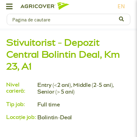
EN
Stivuitorist - Depozit
Central Bolintin Deal, Km
23, A1
Nivel
Entry (<2 ani), Middle (2-5 ani),
carieră:
Senior (> 5 ani)
Tip job:
Full time
Locație job:
Bolintin-Deal