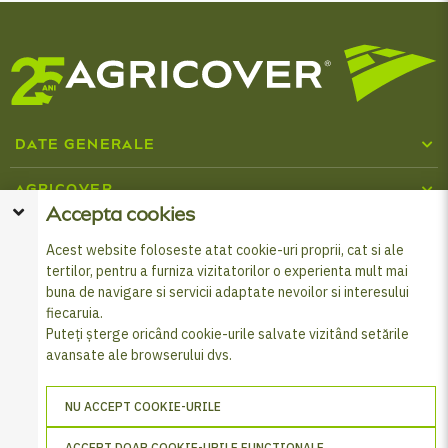
DATE GENERALE
Cine suntem
AGRICOVER
Accepta cookies
Inputuri agricole
Centru media
BURSELE TINERI LIDERI
Acest website foloseste atat cookie-uri proprii, cat si ale
tertilor, pentru a furniza vizitatorilor o experienta mult mai
Despre programul Tineri Lideri
Cataloage Agricover
SOCIAL MEDIA
Combaterea fraudei și corupției
buna de navigare si servicii adaptate nevoilor si interesului
fiecaruia.
Formular înscriere Burse
Programul Agricover Premium
Politica de cookies
Puteți șterge oricând cookie-urile salvate vizitând setările
avansate ale browserului dvs.
© 2026 Agricover Distribution S.A. - Toate drepturile
Produse de finanțare
Prelucrarea datelor cu caracter personal
rezervate
NU ACCEPT COOKIE-URILE
Cardul FERMIER
Află cum să-ți protejezi datele
ACCEPT DOAR COOKIE-URILE FUNCTIONALE