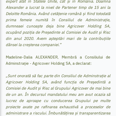
expert atât în Statele Unite, cât și în România. Doamna
Alexander a lucrat la nivel de Partener timp de 15 ani la
Deloitte România. Având cetățenie română și fiind totodată
prima femeie numită în Consiliul de Administrație,
dumneaei cunoaște deja bine Agricover Holding SA,
ocupând poziția de Președinte al Comisiei de Audit și Risc
din anul 2020. Avem așteptări mari de la contribuțiile
dânsei la creșterea companiei.”
Madeline-Dalia ALEXANDER, Membră a Consiliului de
Adminstrație - Agricover Holding SA, a declarat:
„Sunt onorată să fac parte din Consiliul de Adminstrație al
Agricover Holding SA, având funcția de Președintă a
Comisiei de Audit și Risc al Grupului Agricover de mai bine
de un an. În decursul mandatului meu am avut ocazia să
lucrez de aproape cu conducerea Grupului pe multe
proiecte axate pe rafinarea exhaustivă a proceselor de
administrare a riscului. Îmbunătățirea și transparentizarea