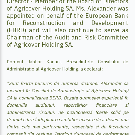
Director - Member of the Board of Directors
of Agricover Holding SA. Ms. Alexander was
appointed on behalf of the European Bank
for Reconstruction and Development
(EBRD) and will also continue to serve as
Chairman of the Audit and Risk Committee
of Agricover Holding SA.
Domnul Jabbar Kanani, Președintele Consiliului de
Administrație al Agricover Holding, a declarat:
“Sunt foarte bucuros de numirea doamnei Alexander ca
membră în Consiliul de Adminstrație al Agricover Holding
SA la nominalizarea BERD. Bogata dumneaei experiență în
domeniile auditului, raportărilor financiare și
administrarea riscului, ne poziționează foarte solid pe
drumul către îndeplinirea ambiției noastre de a deveni una
dintre cele mai performante, respectate și de încredere
companii din regiune. Istoricul dumneaei de performanțe