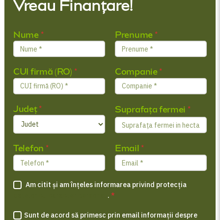
Vreau Finanțare!
Nume
*
Prenume
*
CUI firmă (RO)
*
Companie
*
Județ
*
Suprafața fermei
*
Telefon
*
Email
*
Am citit și am înțeles informarea privind protecția
datelor cu caracter personal
.
*
Sunt de acord să primesc prin email informații despre