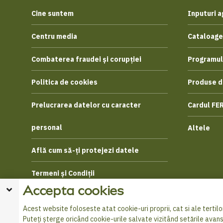
Cine suntem
Inputuri a
Centru media
Cataloage
Combaterea fraudei și corupției
Programul
Politica de cookies
Produse d
Prelucrarea datelor cu caracter
Cardul FE
personal
Altele
Află cum să-ți protejezi datele
Termeni și Condiții
Accepta cookies
Acest website foloseste atat cookie-uri proprii, cat si ale tertilor
Puteți șterge oricând cookie-urile salvate vizitând setările avan