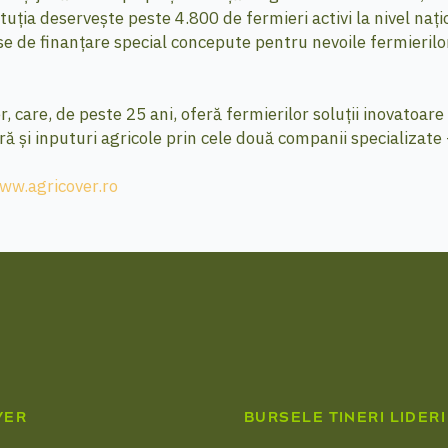
tuția deservește peste 4.800 de fermieri activi la nivel naț
se de finanțare special concepute pentru nevoile fermierilor -
, care, de peste 25 ani, oferă fermierilor soluții inovatoar
feră și inputuri agricole prin cele două companii specializat
ww.agricover.ro
VER
BURSELE TINERI LIDERI