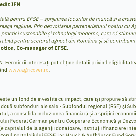
edit IFN
.
ală pentru EFSE – sprijinirea locurilor de muncă și a crește
ntreaga regiune. Prin dezvoltarea parteneriatului nostru cu 
n practici sustenabile și tehnologii moderne, care să stimule
bilă pentru sectorul agricol din România și să contribuim la 
Motion, Co-manager of EFSE.
Fermierii interesați pot obține detalii privind eligibilitatea
sând
www.agricover.ro
.
te un fond de investiții cu impact, care își propune să st
 două subfonduri ale sale - Subfondul regional (RSF) și Sub
l, a consolida incluziunea financiară și a sprijini economii
erului Federal German pentru Cooperare Economică și Dezvol
 capitalul de la agenții donatoare, instituții financiare intern
orul portofoliului EFSE, iar Hauck & Aufhäuser Fund Servic