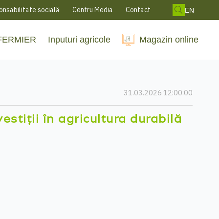
nsabilitate socială
Centru Media
Contact
EN
 FERMIER
Inputuri agricole
Magazin online
31.03.2026 12:00:00
stiții în agricultura durabilă