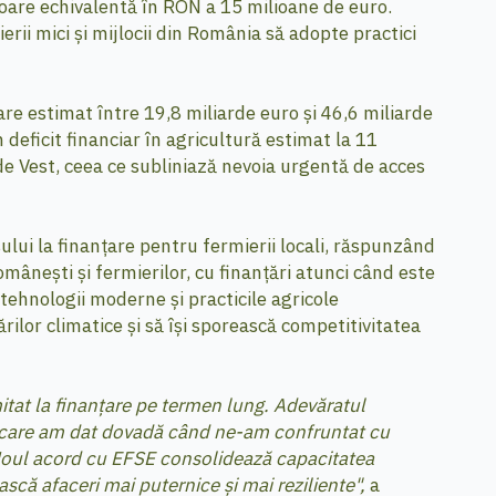
are echivalentă în RON a 15 milioane de euro.
erii mici și mijlocii din România să adopte practici
re estimat între 19,8 miliarde euro și 46,6 miliarde
deficit financiar în agricultură estimat la 11
 de Vest, ceea ce subliniază nevoia urgentă de acces
ului la finanțare pentru fermierii locali, răspunzând
românești și fermierilor, cu finanțări atunci când este
 tehnologii moderne și practicile agricole
rilor climatice și să își sporească competitivitatea
itat la finanțare pe termen lung. Adevăratul
 de care am dat dovadă când ne-am confruntat cu
. Noul acord cu EFSE consolidează capacitatea
iască afaceri mai puternice și mai reziliente",
a