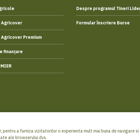
gricole
Despre programul Tineri Lider
 Agricover
Formular înscriere Burse
 Agricover Premium
e finanțare
RMIER
, pentru a furniza vizitatorilor o experienta mult mai buna de navigare si s
© 2026 Ag
sate ale browserului dvs.