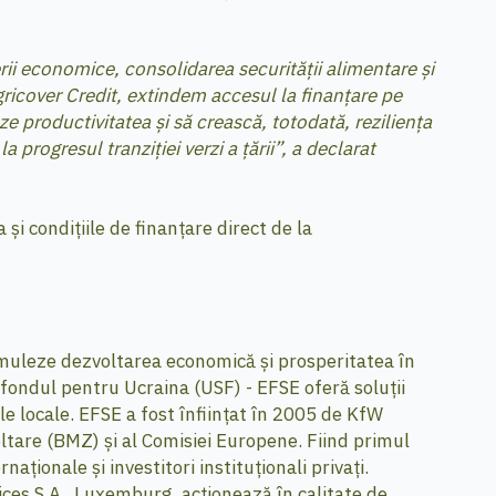
rii economice, consolidarea securității alimentare și
Agricover Credit, extindem accesul la finanțare pe
ze productivitatea și să crească, totodată, reziliența
progresul tranziției verzi a țării”, a declarat
 și condițiile de finanțare direct de la
imuleze dezvoltarea economică și prosperitatea în
fondul pentru Ucraina (USF) - EFSE oferă soluții
le locale. EFSE a fost înființat în 2005 de KfW
tare (BMZ) și al Comisiei Europene. Fiind primul
aționale și investitori instituționali privați.
es S.A., Luxemburg, acționează în calitate de