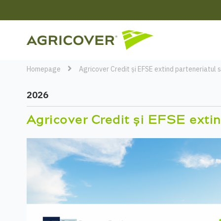
Homepage
Agricover Credit și EFSE extind parteneriatul st
2026
Agricover Credit și EFSE extind