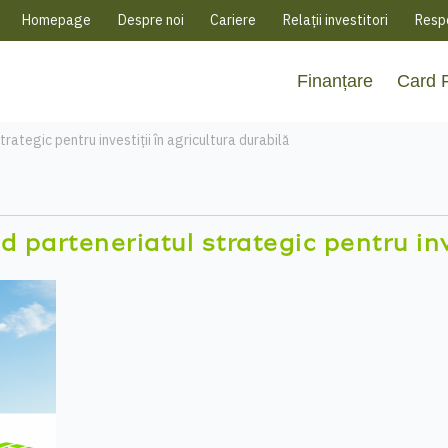
Homepage
Despre noi
Cariere
Relații investitori
Respo
Finanțare
Card
rategic pentru investiții în agricultura durabilă
 parteneriatul strategic pentru inve