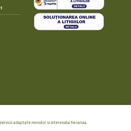
i
ervicii adaptate nevoilor si interesului fiecaruia.
ricover Distribution S.A. - Toate drepturile rezervate