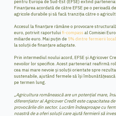
pentru Europa de Sud-Est (EFSE) extind parteneriat
Finanțarea acordată de către EFSE pe o perioadă de șa
agricole durabile și să facă tranziția către o agricu
Accesul la finanțare rămâne o provocare structurală 
euro, potrivit raportului
fi-compass
al Comisiei Euro
miliarde euro. Mai puțin de
5% dintre fermierii local
la soluții de finanțare adaptate.
Prin intermediul noului acord, EFSE și Agricover Cred
nevoilor lor specifice. Acest parteneriat reafirmă rol
cea mai mare nevoie și soluții orientate spre rezulta
sustenabile, ajutând fermele să își îmbunătățească pr
pe termen lung.
„Agricultura românească are un potențial mare, însă 
diferențiator al Agricover Credit este capacitatea d
provocările din sector. Lucrăm îndeaproape cu fermie
noastră de a oferi soluții care ajută fermierii să inv