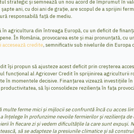
ul strategic și semnează un nou acord de împrumut în valo
pte ani, cu doi ani de grație, are scopul de a sprijini fermi
ltură responsabilă față de mediu.
în agricultura din întreaga Europă, cu un deficit de finanța
pene. În România, provocarea este și mai pronunțată, cu un 
i accesează credite
, semnificativ sub nivelurile din Europa
it își propun să ajusteze acest deficit prin creșterea acces
ul funcțional al Agricover Credit în sprijinirea agriculturii 
te în momentele decisive. Finanțarea vizează investițiile în
oductivitatea, să își consolideze reziliența în fața provocă
multe ferme mici și mijlocii se confruntă încă cu acces lim
e a înțelege în profunzime nevoile fermierilor și reziliența
rii în fiecare zi și vedem dificultățile la care sunt expuși
estească, să se adapteze la presiunile climatice și să constru