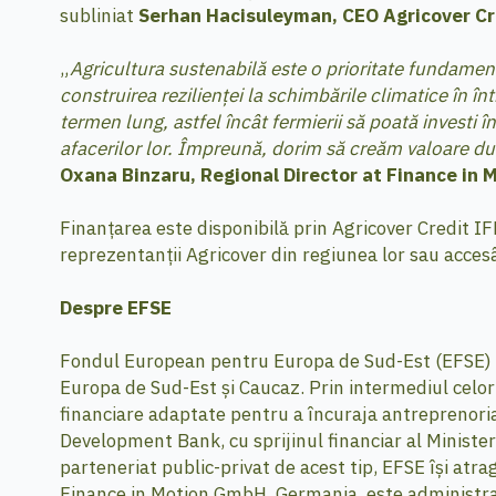
subliniat
Serhan Hacisuleyman, CEO Agricover Cr
„
Agricultura sustenabilă este o prioritate fundament
construirea rezilienței la schimbările climatice în î
termen lung, astfel încât fermierii să poată investi î
afacerilor lor. Împreună, dorim să creăm valoare dura
Oxana Binzaru, Regional Director at Finance in 
Finanțarea este disponibilă prin Agricover Credit IFN. 
reprezentanții Agricover din regiunea lor sau acce
Despre EFSE
Fondul European pentru Europa de Sud-Est (EFSE) es
Europa de Sud-Est și Caucaz. Prin intermediul celor
financiare adaptate pentru a încuraja antreprenoriatu
Development Bank, cu sprijinul financiar al Minist
parteneriat public-privat de acest tip, EFSE își atrage
Finance in Motion GmbH, Germania, este administrat