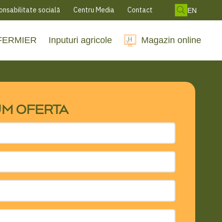
nsabilitate socială
Centru Media
Contact
EN
 FERMIER
Inputuri agricole
Magazin online
UM OFERTA