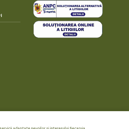
i
ervicii adaptate nevoilor si interesului fiecaruia.