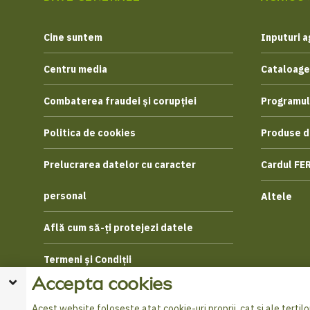
Cine suntem
Inputuri a
Centru media
Cataloage
Combaterea fraudei și corupției
Programul
Politica de cookies
Produse d
Prelucrarea datelor cu caracter
Cardul FE
personal
Altele
Află cum să-ți protejezi datele
Termeni și Condiții
Accepta cookies
Acest website foloseste atat cookie-uri proprii, cat si ale tertilor