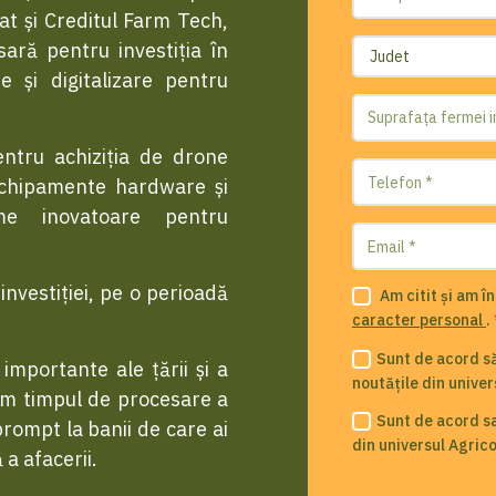
at și Creditul Farm Tech,
sară pentru investiția în
e și digitalizare pentru
entru achiziția de drone
echipamente hardware și
me inovatoare pentru
nvestiției, pe o perioadă
Am citit și am î
caracter personal
.
Sunt de acord să
 importante ale țării și a
noutățile din univer
cem timpul de procesare a
Sunt de acord sa
 prompt la banii de care ai
din universul Agric
 a afacerii.