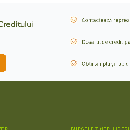
Contactează repreze
Creditului
Dosarul de credit p
Obții simplu și rapi
VER
BURSELE TINERI LIDERI