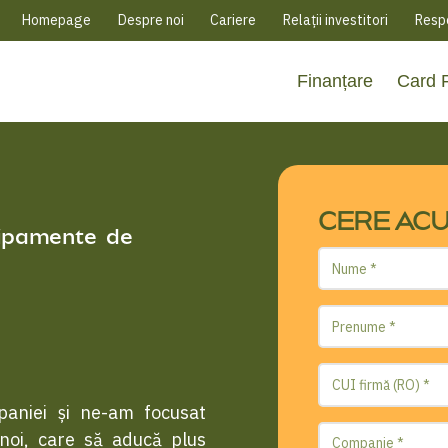
Homepage
Despre noi
Cariere
Relații investitori
Respo
Finanțare
Card
CERE AC
hipamente de
paniei și ne-am focusat
noi, care să aducă plus