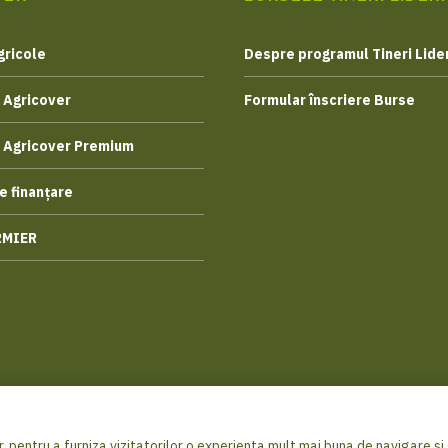
gricole
Despre programul Tineri Lider
 Agricover
Formular înscriere Burse
 Agricover Premium
e finanțare
RMIER
, pentru a furniza vizitatorilor o experienta mult mai buna de navigare si s