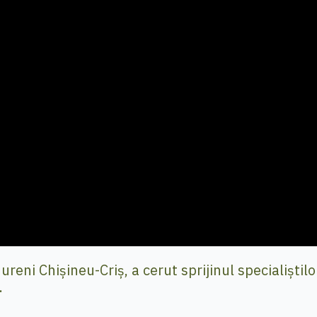
eni Chișineu-Criș, a cerut sprijinul specialiștilo
.