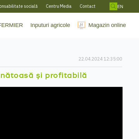
nsabilitate socială
Centru Media
Contact
EN
 FERMIER
Inputuri agricole
Magazin online
22.04.2024 12:35:00
ătoasă și profitabilă