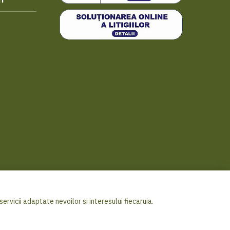
i
ervicii adaptate nevoilor si interesului fiecaruia.
ricover Distribution S.A. - Toate drepturile rezervate