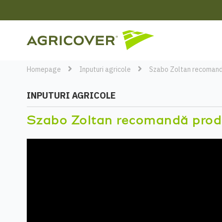
Homepage
Inputuri agricole
Szabo Zoltan recomandă 
INPUTURI AGRICOLE
Szabo Zoltan recomandă produs