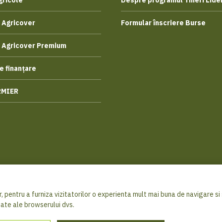
gricole
Despre programul Tineri Lider
 Agricover
Formular înscriere Burse
 Agricover Premium
e finanțare
RMIER
, pentru a furniza vizitatorilor o experienta mult mai buna de navigare si s
© 2026 Ag
sate ale browserului dvs.