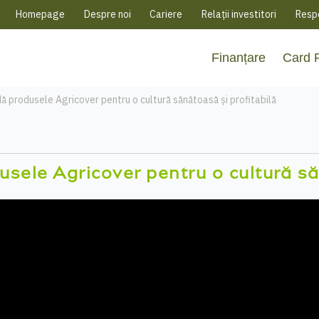
Homepage
Despre noi
Cariere
Relații investitori
Respo
Finanțare
Card
produsele Agricover pentru o cultură sănătoasă și profitabilă
ele Agricover pentru o cultură săn