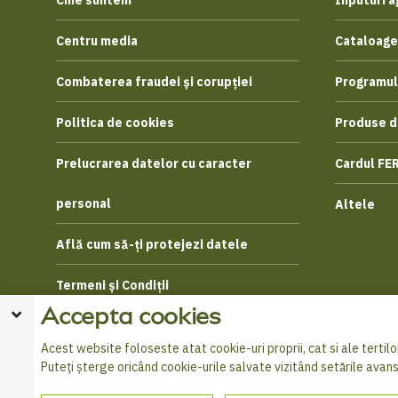
Cine suntem
Inputuri a
Centru media
Cataloage
Combaterea fraudei și corupției
Programul
Politica de cookies
Produse d
Prelucrarea datelor cu caracter
Cardul FE
personal
Altele
Află cum să-ți protejezi datele
Termeni și Condiții
Accepta cookies
Acest website foloseste atat cookie-uri proprii, cat si ale tertilor
Puteți șterge oricând cookie-urile salvate vizitând setările avan