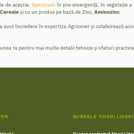
te de aceștia:
Spectrum
în pre-emergență, în vegetație a 
 Cereale
și cu un produs pe bază de Zinc,
Aminozinc
.
a avut încredere în expertiza Agricover și colaborează acu
nea ta pentru mai multe detalii tehnice și sfaturi practice
VER
BURSELE TINERI LIDERI