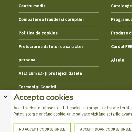
Centru media
Cataloage
Combaterea fraudei și corupției
Programul
Politica de cookies
Produse d
Prelucrarea datelor cu caracter
Cardul FE
personal
Altele
Află cum să-ți protejezi datele
Termeni și Condiții
Accepta cookies
Acest website foloseste atat cookie-uri proprii, cat si ale tertilor
Puteți șterge oricând cookie-urile salvate vizitând setările avan
NU ACCEPT COOKIE-URILE
ACCEPT DOAR COOKIE-URILE