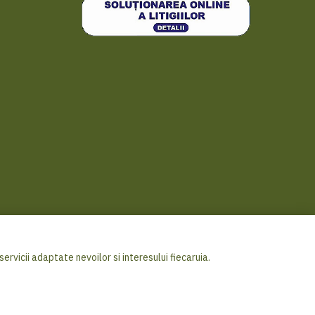
ervicii adaptate nevoilor si interesului fiecaruia.
ricover Distribution S.A. - Toate drepturile rezervate