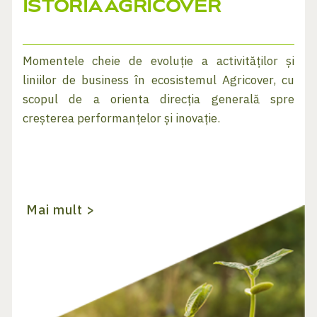
ISTORIA AGRICOVER
Momentele cheie de evoluție a activităților și
liniilor de business în ecosistemul Agricover, cu
scopul de a orienta direcția generală spre
creșterea performanțelor și inovație.
Mai mult >