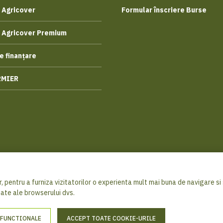
 Agricover
Formular înscriere Burse
 Agricover Premium
e finanțare
RMIER
, pentru a furniza vizitatorilor o experienta mult mai buna de navigare si s
© 2026 Ag
sate ale browserului dvs.
 FUNCTIONALE
ACCEPT TOATE COOKIE-URILE