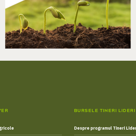
VER
BURSELE TINERI LIDERI
gricole
Despre programul Tineri Lider