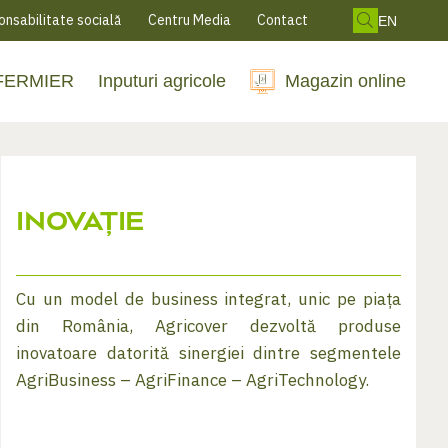
nsabilitate socială
Centru Media
Contact
EN
 FERMIER
Inputuri agricole
Magazin online
INOVAȚIE
Cu un model de business integrat, unic pe piața
din România, Agricover dezvoltă produse
inovatoare datorită sinergiei dintre segmentele
AgriBusiness – AgriFinance – AgriTechnology.