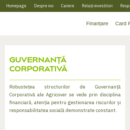
Homepage
Despre noi
Cariere
Relații investitori
Respo
Finanțare
Card
GUVERNANȚĂ
CORPORATIVĂ
Robustețea structurilor de Guvernanță
Corporativă ale Agricover se vede prin disciplina
financiară, atenția pentru gestionarea riscurilor și
responsabilitatea socială demonstrate constant.